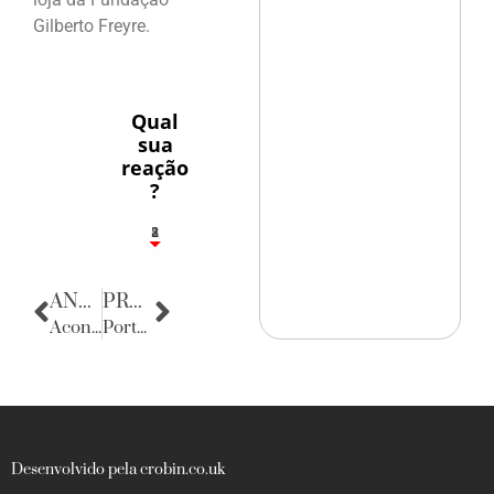
Gilberto Freyre.
Qual
sua
reação
?
1
2
8
ANTERIOR
PRÓXIMA
Acontecências
Porta Retratos
Desenvolvido pela crobin.co.uk