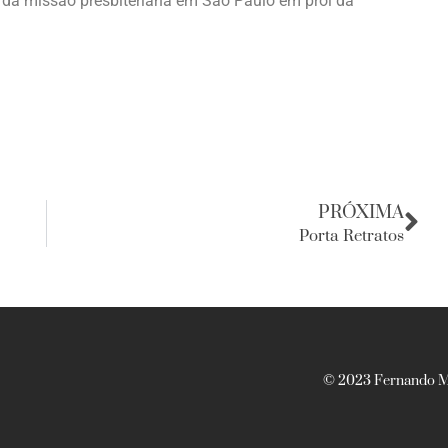
 da missão presbiteriana em São Paulo em prol da
PRÓXIMA
Porta Retratos
© 2023 Fernando Ma