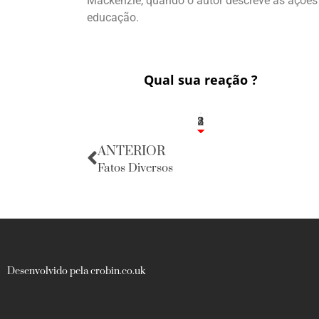
Mackenzie, quando o autor descreve as ações
educação.
Qual sua reação ?
1
2
8
ANTERIOR
Fatos Diversos
Desenvolvido pela crobin.co.uk