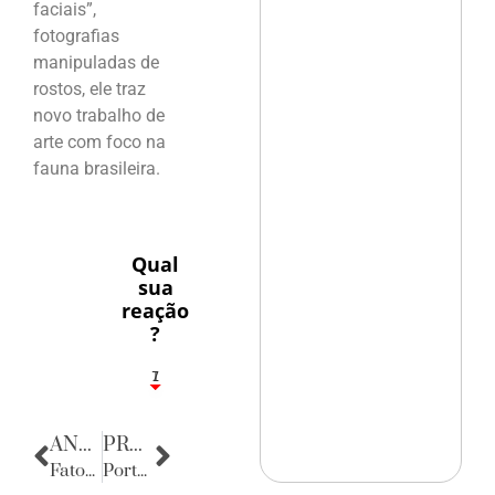
faciais”,
fotografias
manipuladas de
rostos, ele traz
novo trabalho de
arte com foco na
fauna brasileira.
Qual
sua
reação
?
1
7
ANTERIOR
PRÓXIMA
Fatos Diversos
Porta Retratos