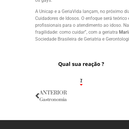
os gays.
A Unicap e a GeriaVida lançam, no próximo dia
Cuidadores de Idosos. O enfoque será teórico e
profissionais para o atendimento ao idoso. Na
fragilidade: como cuidar”, com a geriatra
Mari
Sociedade Brasileira de Geriatria e Gerontolog
Qual sua reação ?
1
7
ANTERIOR
Gastronomia