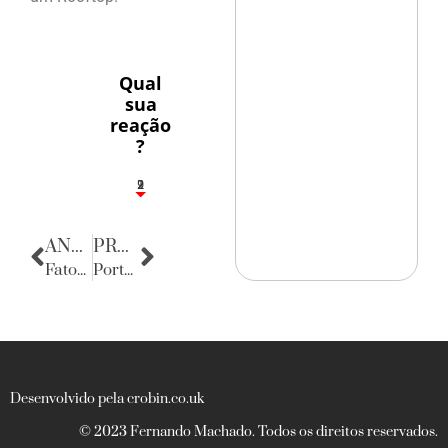
Qual
sua
reação
?
2
1
2
9
ANTERIOR
PRÓXIMA
Fatos Diversos
Porta Retratos
Desenvolvido pela crobin.co.uk
© 2023 Fernando Machado. Todos os direitos reservados.