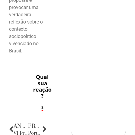
proposta é
provocar uma
verdadeira
reflexão sobre o
contexto
sociopolítico
vivenciado no
Brasil.
Qual
sua
reação
?
1
2
8
ANTERIOR
PRÓXIMA
VI Premio EDP nas Artes
Porta Retratos