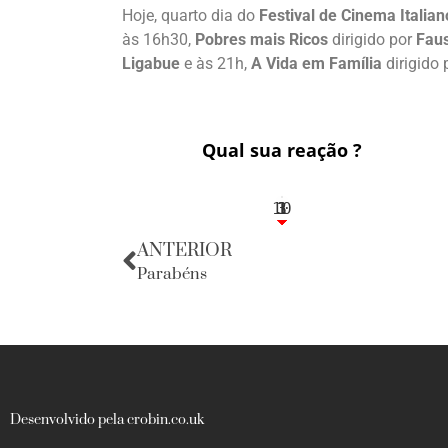
Hoje, quarto dia do
Festival de Cinema Italian
às 16h30,
Pobres mais Ricos
dirigido por
Faus
Ligabue
e às 21h,
A Vida em Família
dirigido 
Qual sua reação ?
10
3
1
1
3
ANTERIOR
Parabéns
Desenvolvido pela crobin.co.uk