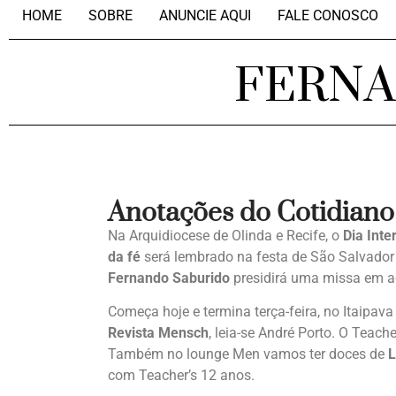
HOME
SOBRE
ANUNCIE AQUI
FALE CONOSCO
FERN
Anotações do Cotidiano
Na Arquidiocese de Olinda e Recife, o
Dia Inte
da fé
será lembrado na festa de São Salvador 
Fernando Saburido
presidirá uma missa em a
Começa hoje e termina terça-feira, no Itaipava
Revista Mensch
, leia-se André Porto. O Teach
Também no lounge Men vamos ter doces de
L
com Teacher’s 12 anos.