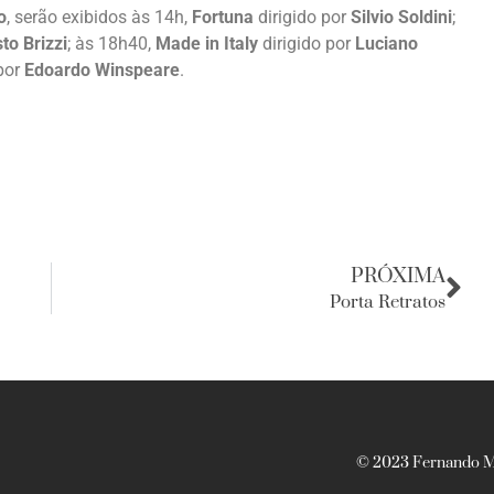
o
, serão exibidos às 14h,
Fortuna
dirigido por
Silvio Soldini
;
to Brizzi
; às 18h40,
Made in Italy
dirigido por
Luciano
por
Edoardo Winspeare
.
PRÓXIMA
Porta Retratos
© 2023 Fernando Ma