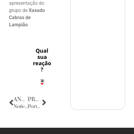
apresentação do
grupo de
Xaxado
Cabras de
Lampião
.
Qual
sua
reação
?
10
3
1
1
3
ANTERIOR
PRÓXIMA
Noticias de Sergipe
Porta Retratos