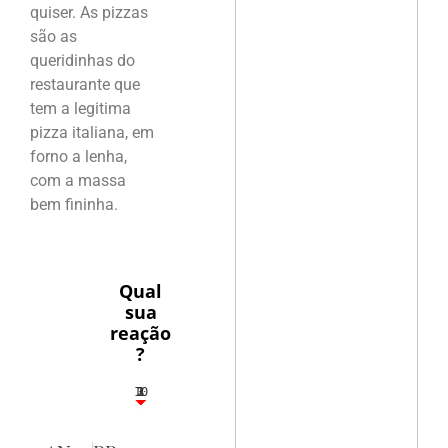
quiser. As pizzas
são as
queridinhas do
restaurante que
tem a legitima
pizza italiana, em
forno a lenha,
com a massa
bem fininha.
Qual
sua
reação
?
10
3
1
1
2