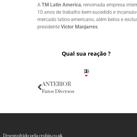
A
TM Latin America
, renomada empresa intern
10 anos de trabalho bem-sucedido e incansáve
mercado latino-americano, além belos e exclusi
presidente
Víctor Manjarres
.
Qual sua reação ?
10
3
1
1
2
ANTERIOR
Fatos Diversos
Desenvolvido pela crobin.co.uk