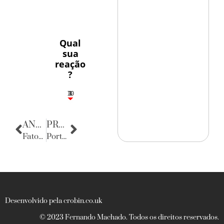
Qual
sua
reação
?
10
3
1
1
3
ANTERIOR
PRÓXIMA
Fatos Diversos
Porta Retratos
Desenvolvido pela crobin.co.uk
© 2023 Fernando Machado. Todos os direitos reservados.