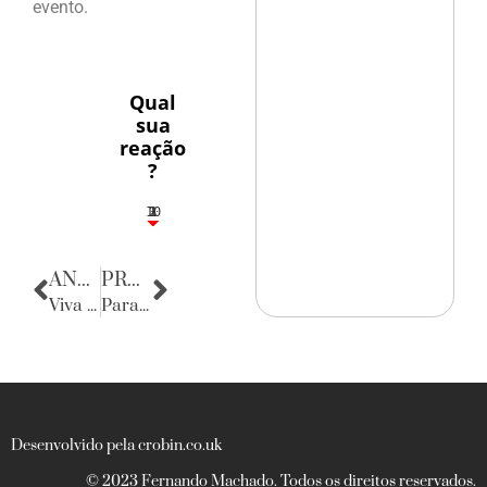
evento.
Qual
sua
reação
?
10
3
1
1
2
ANTERIOR
PRÓXIMA
Viva os Beatles!
Para Luzilá Gonçalves
Desenvolvido pela crobin.co.uk
© 2023 Fernando Machado. Todos os direitos reservados.