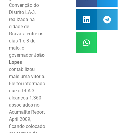
Convenção do
Distrito LA-3,
realizada na
cidade de
Gravatá entre os
dias 1 e 3 de
maio, o
governador
João
Lopes
contabilizou
mais uma vitória.
Ele foi informado
que o DLA-3
alcançou 1.360
associados no
Acumalite Report
April 2009,
ficando colocado