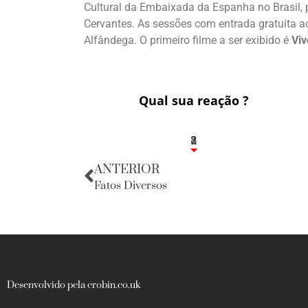
Cultural da Embaixada da Espanha no Brasil, p
Cervantes. As sessões com entrada gratuita ac
Alfândega. O primeiro filme a ser exibido é
Viv
Qual sua reação ?
1
2
8
ANTERIOR
Fatos Diversos
Desenvolvido pela crobin.co.uk