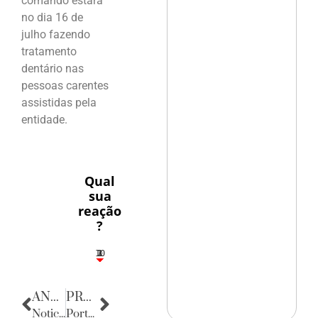
comando estará
no dia 16 de
julho fazendo
tratamento
dentário nas
pessoas carentes
assistidas pela
entidade.
Qual
sua
reação
?
10
3
1
1
2
ANTERIOR
PRÓXIMA
Noticias de Alagoas
Porta Retratos