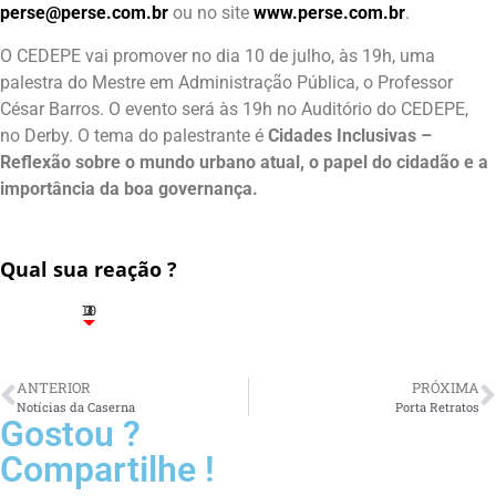
perse@perse.com.br
ou
no site
www.perse.com.br
.
O CEDEPE vai promover no dia 10 de julho, às 19h, uma
palestra do Mestre em Administração Pública, o Professor
César Barros. O evento será às 19h no Auditório do CEDEPE,
no Derby. O tema do palestrante é
Cidades Inclusivas –
Reflexão sobre o mundo urbano atual
, o papel do cidadão e a
importância da boa governança.
Qual sua reação ?
10
3
1
1
2
ANTERIOR
PRÓXIMA
Notícias da Caserna
Porta Retratos
Gostou ?
Compartilhe !