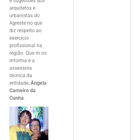
e sugestões dos
arquitetos e
urbanistas do
Agreste no que
diz respeito ao
exercício
profissional na
região. Que m os
informa é a
assessora
técnica da
entidade,
Ângela
Carneiro da
Cunha
.