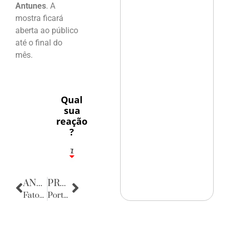
Antunes
. A
mostra ficará
aberta ao público
até o final do
mês.
Qual
sua
reação
?
1
7
ANTERIOR
PRÓXIMA
Fatos Diversos
Porta Retratos