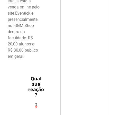
lote já está a
venda online pelo
site Eventick e
presencialmente
no IBGM Shop
dentro da
faculdade. R$
20,00 alunos e
R$ 30,00 publico
em geral.
Qual
sua
reação
?
1
7