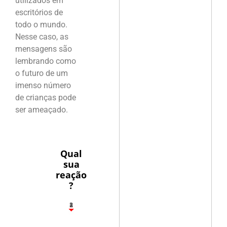
utilizados em
escritórios de
todo o mundo.
Nesse caso, as
mensagens são
lembrando como
o futuro de um
imenso número
de crianças pode
ser ameaçado.
Qual
sua
reação
?
1
2
8