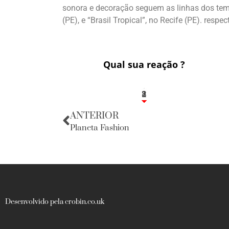
sonora e decoração seguem as linhas dos tem
(PE), e “Brasil Tropical”, no Recife (PE). res
Qual sua reação ?
1
2
8
ANTERIOR
Planeta Fashion
Desenvolvido pela crobin.co.uk