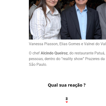
Vanessa Piasson, Elias Gomes e Valnei do Val 
O chef
Alcindo Queiroz
, do restaurante Patuá,
pessoas, dentro do “reality show” Prazeres da
São Paulo.
Qual sua reação ?
1
2
8