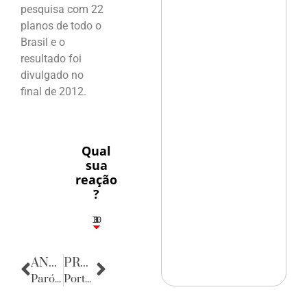
pesquisa com 22
planos de todo o
Brasil e o
resultado foi
divulgado no
final de 2012.
Qual
sua
reação
?
10
3
1
1
3
ANTERIOR
PRÓXIMA
Paróquia Nossa Senhora do Desterro
Porta Retratos