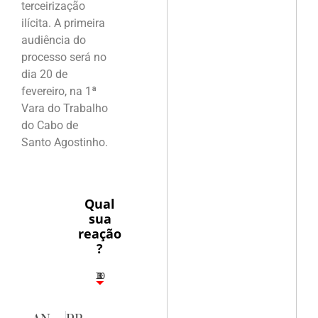
terceirização
ilícita. A primeira
audiência do
processo será no
dia 20 de
fevereiro, na 1ª
Vara do Trabalho
do Cabo de
Santo Agostinho.
Qual
sua
reação
?
10
3
1
1
3