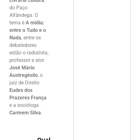
Livraria Cultura
,
do Paço
Alfândega. O
tema é
A mídia:
entre o Tudo e o
Nada
, entre os
debatedores
estão o radialista,
professor e ator
José Mário
Austregésilo
, o
juiz de Direito
Eudes dos
Prazeres França
e a socióloga
Carmem Silva
.
Qual