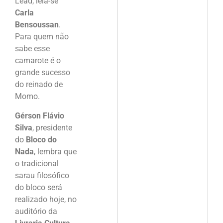
Lead, leia-se
Carla
Bensoussan
.
Para quem não
sabe esse
camarote é o
grande sucesso
do reinado de
Momo.
Gérson Flávio
Silva
, presidente
do
Bloco do
Nada
, lembra que
o tradicional
sarau filosófico
do bloco será
realizado hoje, no
auditório da