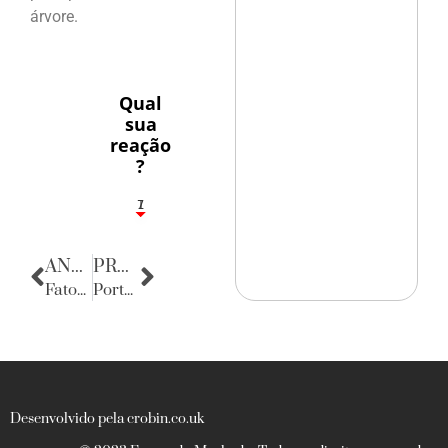
árvore.
Qual
sua
reação
?
1
7
ANTERIOR
PRÓXIMA
Fatos Diversos
Porta Retratos
Desenvolvido pela crobin.co.uk