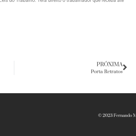
eis do Trabalho. Terá direito o trabalhador que receba até
PRÓXIMA
Porta Retratos
© 2023 Fernando Ma