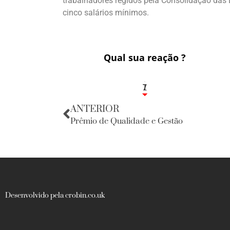
trabalhadores regidos pela Consolidação das L
cinco salários mínimos.
Qual sua reação ?
1
7
ANTERIOR
Prêmio de Qualidade e Gestão
Desenvolvido pela crobin.co.uk