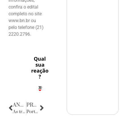
informações,
confira o edital
completo no site
www.bn.br ou
pelo telefone (21)
2220.2796.
Qual
sua
reação
?
10
3
1
1
3
ANTERIOR
PRÓXIMA
As trajetórias de Plínio Palhano
Porta Retratos