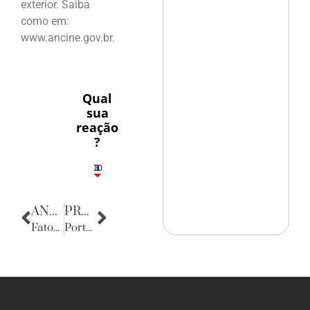
exterior. Saiba
como em:
www.ancine.gov.br.
Qual
sua
reação
?
10
3
1
1
3
ANTERIOR
PRÓXIMA
Fatos Diversos
Porta Retratos