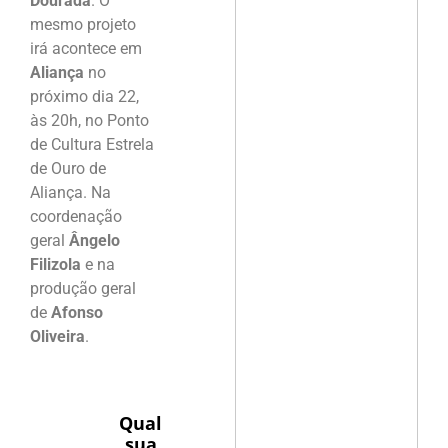
Dourada
. O
mesmo projeto
irá acontece em
Aliança
no
próximo dia 22,
às 20h, no Ponto
de Cultura Estrela
de Ouro de
Aliança. Na
coordenação
geral
Ângelo
Filizola
e na
produção geral
de
Afonso
Oliveira
.
Qual
sua