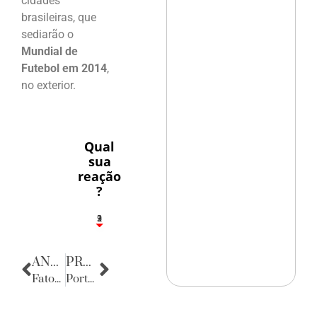
cidades
brasileiras, que
sediarão o
Mundial de
Futebol em 2014
,
no exterior.
Qual
sua
reação
?
3
1
2
9
ANTERIOR
PRÓXIMA
Fatos Diversos
Porta Retratos