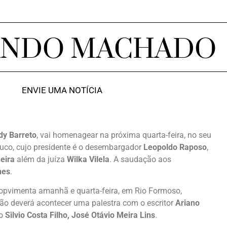
ANDO MACHADO
ENVIE UMA NOTÍCIA
y Barreto
, vai homenagear na próxima quarta-feira, no seu
uco, cujo presidente é o desembargador
Leopoldo Raposo
,
eira
além da juíza
Wilka Vilela
. A saudação aos
nes
.
opvimenta amanhã e quarta-feira, em Rio Formoso,
ião deverá acontecer uma palestra com o escritor
Ariano
do
Silvio Costa Filho, José Otávio Meira Lins
.