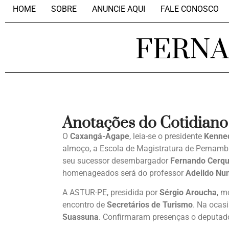
HOME
SOBRE
ANUNCIE AQUI
FALE CONOSCO
FERN
Anotações do Cotidiano
O
Caxangá-Agape
, leia-se o presidente
Kenned
almoço, a Escola de Magistratura de Pernamb
seu sucessor desembargador
Fernando Cerqu
homenageados será do professor
Adeildo Nu
A ASTUR-PE, presidida por
Sérgio Aroucha
, m
encontro de
Secretários de Turismo
. Na ocas
Suassuna
. Confirmaram presenças o deputa