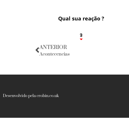
Qual sua reação ?
1
2
9
ANTERIOR
Acontecencias
Desenvolvido pela crobin.co.uk