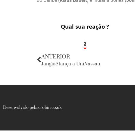
do Caribe (
Klaus Badelt
) e Indiana Jones (
Joh
Qual sua reação ?
2
1
2
9
ANTERIOR
Janguiê lança a UniNassau
Desenvolvido pela crobin.co.uk