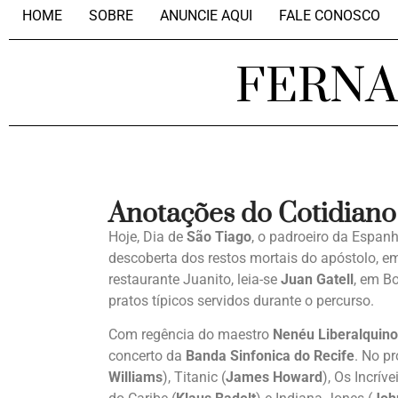
HOME
SOBRE
ANUNCIE AQUI
FALE CONOSCO
FERN
Anotações do Cotidiano
Hoje, Dia de
São Tiago
, o padroeiro da Espan
descoberta dos restos mortais do apóstolo, 
restaurante Juanito, leia-se
Juan Gatell
, em B
pratos típicos servidos durante o percurso.
Com regência do maestro
Nenéu Liberalquino
concerto da
Banda Sinfonica do Recife
. No pr
Williams
), Titanic (
James Howard
), Os Incrívei