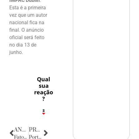
IMPAC Dublin
.
Esta é a primeira
vez que um autor
nacional fica na
final. O anúncio
oficial será feito
no dia 13 de
junho.
Qual
sua
reação
?
1
2
8
ANTERIOR
PRÓXIMA
Fatos Diversos
Porta Retratos