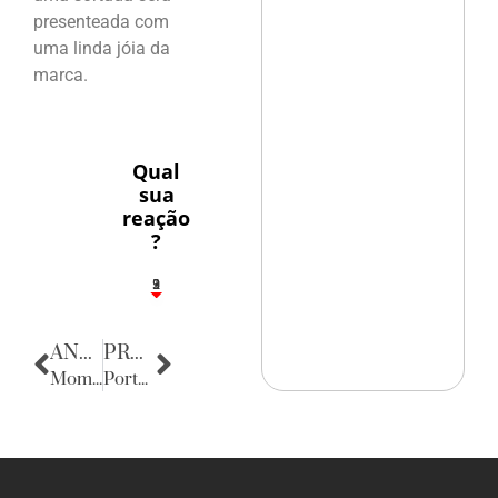
presenteada com
uma linda jóia da
marca.
Qual
sua
reação
?
3
1
2
9
ANTERIOR
PRÓXIMA
Momento de Reflexão
Porta Retratos