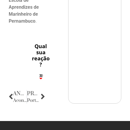
Escola de
Aprendizes de
Marinheiro de
Pernambuco
.
Qual
sua
reação
?
10
3
1
1
3
ANTERIOR
PRÓXIMA
Acontecencias
Porta Retratos