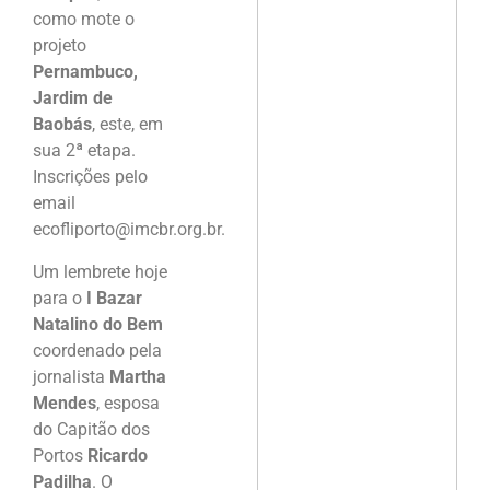
como mote o
projeto
Pernambuco,
Jardim de
Baobás
, este, em
sua 2ª etapa.
Inscrições pelo
email
ecofliporto@imcbr.org.br.
Um lembrete hoje
para o
I Bazar
Natalino do Bem
coordenado pela
jornalista
Martha
Mendes
, esposa
do Capitão dos
Portos
Ricardo
Padilha
. O