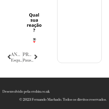
Qual
sua
reação
?
10
3
1
1
3
ANTERIOR
PRÓXIMA
Esquinas do Mundo
Pausa poética
Desenvolvido pela crobin.co.uk
© 2023 Fernando Machado. Todos os direitos reservados.