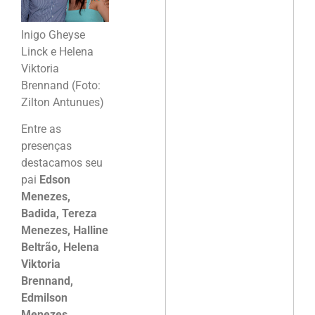
Inigo Gheyse
Linck e Helena
Viktoria
Brennand (Foto:
Zilton Antunues)
Entre as
presenças
destacamos seu
pai
Edson
Menezes,
Badida, Tereza
Menezes, Halline
Beltrão, Helena
Viktoria
Brennand,
Edmilson
Menezes,