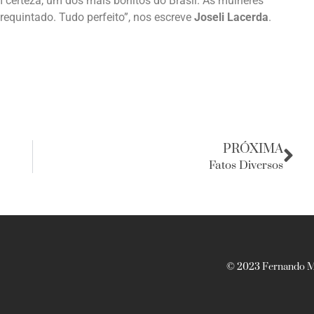
certeza, um dos mais bonitos do Brasil. As mulheres
requintado. Tudo perfeito”, nos escreve
Joseli Lacerda
.
PRÓXIMA
Fatos Diversos
© 2023 Fernando Ma