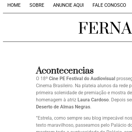
HOME
SOBRE
ANUNCIE AQUI
FALE CONOSCO
FERN
Acontecencias
O 18º
Cine PE Festival do Audiovisual
prosseg
Cinema Brasileiro. Na plateia alunos da rede 
primeira solenidade de premiação e mostra d
homenagem à atriz
Laura Cardoso
. Depois s
Deserto de Almas Negras
.
“Estrela, como sempre seu blog impecável nos 
texto maravilhoso, passeamos pelo Palácio do