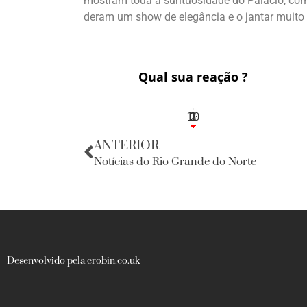
mostram toda a suntuosidade do Palácio, com 
deram um show de elegância e o jantar muito 
Qual sua reação ?
10
3
1
1
2
ANTERIOR
Notícias do Rio Grande do Norte
Desenvolvido pela crobin.co.uk