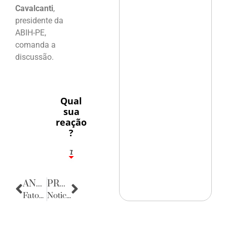
Cavalcanti
,
presidente da
ABIH-PE,
comanda a
discussão.
Qual
sua
reação
?
1
7
ANTERIOR
PRÓXIMA
Fatos Diversos
Noticias da Caserna