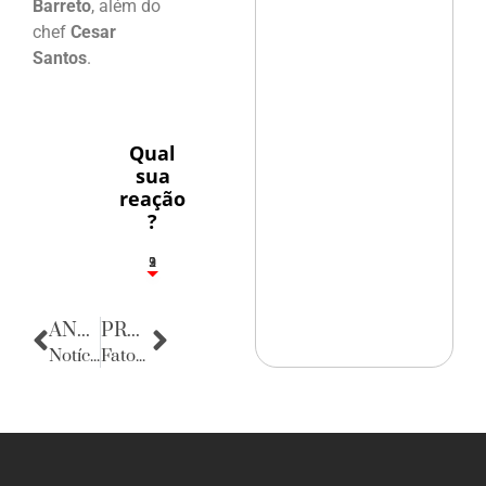
Barreto
, além do
chef
Cesar
Santos
.
Qual
sua
reação
?
3
1
2
9
ANTERIOR
PRÓXIMA
Notícias de Sergipe
Fatos Diversos