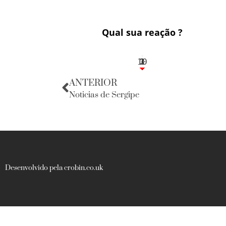
Qual sua reação ?
10
3
1
1
2
ANTERIOR
Noticias de Sergipe
Desenvolvido pela crobin.co.uk