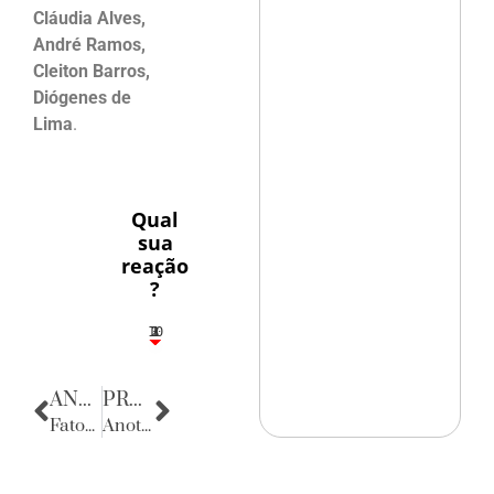
Cláudia Alves,
André Ramos,
Cleiton Barros,
Diógenes de
Lima
.
Qual
sua
reação
?
10
3
1
1
2
ANTERIOR
PRÓXIMA
Fatos Diversos
Anotações do Cotidiano