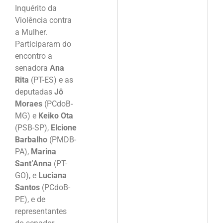
Inquérito da
Violência contra
a Mulher.
Participaram do
encontro a
senadora
Ana
Rita
(PT-ES) e as
deputadas
Jô
Moraes
(PCdoB-
MG) e
Keiko Ota
(PSB-SP),
Elcione
Barbalho
(PMDB-
PA),
Marina
Sant’Anna
(PT-
GO), e
Luciana
Santos
(PCdoB-
PE), e de
representantes