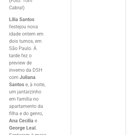
(Foto: Tom
Cabral)
Lilia Santos
festejou nova
idade ontem em
dois turnos, em
São Paulo. À
tarde fez o
preview de
inverno da DSH
com
Juliana
Santos
e, à noite,
um jantarzinho
em família no
apartamento da
filha e do genro,
Ana Cecília
e
George Leal
.