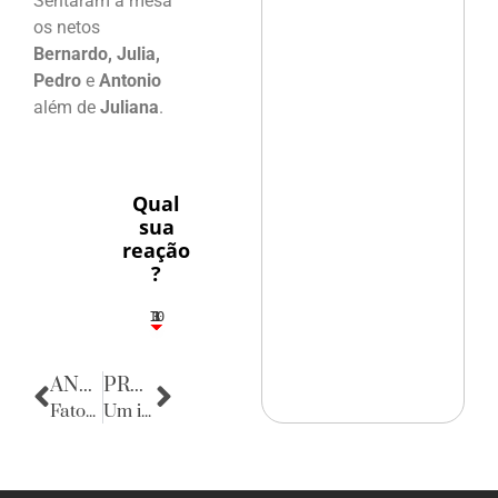
Sentaram à mesa
os netos
Bernardo, Julia,
Pedro
e
Antonio
além de
Juliana
.
Qual
sua
reação
?
10
3
1
1
3
ANTERIOR
PRÓXIMA
Fatos Diversos
Um instante, Maestro!