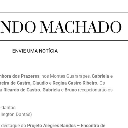
ANDO MACHADO
ENVIE UMA NOTÍCIA
nhora dos Prazeres
, nos Montes Guararapes,
Gabriela
e
reira de Castro, Claudio
e
Regina Castro Ribeiro
. Os
ta
Ricardo de Castro. Gabriela
e
Bruno
recepcionarão os
llington Dantas)
 o destaque do
Projeto Alegres Bandos – Encontro de