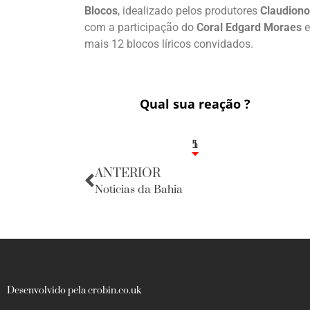
Blocos
, idealizado pelos produtores
Claudion
com a participação do
Coral Edgard Moraes
e
mais 12 blocos líricos convidados.
Qual sua reação ?
1
5
ANTERIOR
Noticias da Bahia
Desenvolvido pela crobin.co.uk