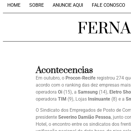
HOME
SOBRE
ANUNCIE AQUI
FALE CONOSCO
FERN
Acontecencias
Em outubro, o
Procon-Recife
registrou 274 qu
acordo com o ranking das dez empresas mai
operadora
Oi
(15), a
Samsung
(14),
Eletro Sh
operadora
TIM
(9), Lojas
Insinuante
(8) e a
Sm
O Sindicato dos Empregados de Posto de Comb
presidente
Severino Damião Pessoa
, junto c
Hotel, o encontro entre os sindicatos dos frenti