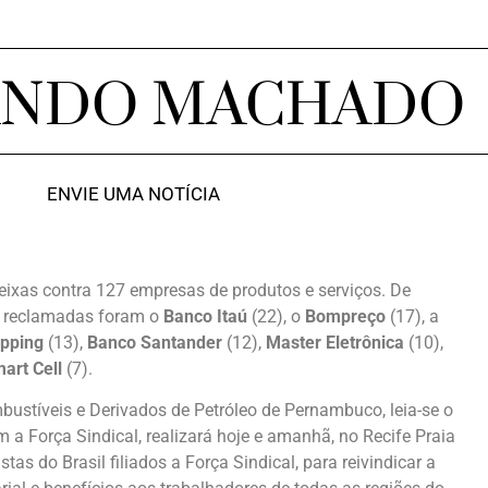
ANDO MACHADO
ENVIE UMA NOTÍCIA
eixas contra 127 empresas de produtos e serviços. De
s reclamadas foram o
Banco Itaú
(22), o
Bompreço
(17), a
opping
(13),
Banco Santander
(12),
Master Eletrônica
(10),
art Cell
(7).
ustíveis e Derivados de Petróleo de Pernambuco, leia-se o
om a Força Sindical, realizará hoje e amanhã, no Recife Praia
stas do Brasil filiados a Força Sindical, para reivindicar a