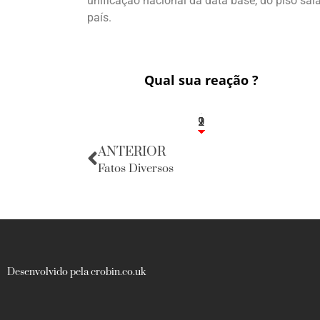
unificação nacional da data base, do piso sala
país.
Qual sua reação ?
2
1
2
9
ANTERIOR
Fatos Diversos
Desenvolvido pela crobin.co.uk