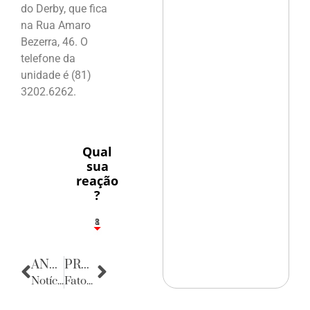
do Derby, que fica
na Rua Amaro
Bezerra, 46. O
telefone da
unidade é (81)
3202.6262.
Qual
sua
reação
?
1
8
ANTERIOR
PRÓXIMA
Notícias do Rio Grande do Norte
Fatos Diversos