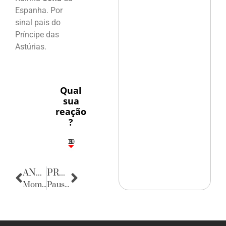
Espanha. Por
sinal pais do
Príncipe das
Astúrias.
Qual
sua
reação
?
10
5
1
1
3
ANTERIOR
PRÓXIMA
Momento de Reflexão
Pausa poética