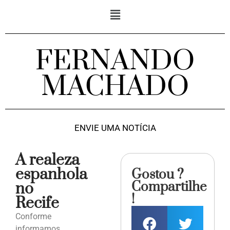
FERNANDO
MACHADO
ENVIE UMA NOTÍCIA
A realeza
espanhola
Gostou ?
Compartilhe
no
!
Recife
Conforme
informamos