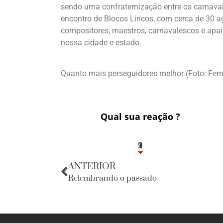
sendo uma confraternização entre os carnaval
encontro de Blocos Líricos, com cerca de 30 
compositores, maestros, carnavalescos e apa
nossa cidade e estado.
Quanto mais perseguidores melhor (Foto: Fe
Qual sua reação ?
3
1
2
9
ANTERIOR
Relembrando o passado