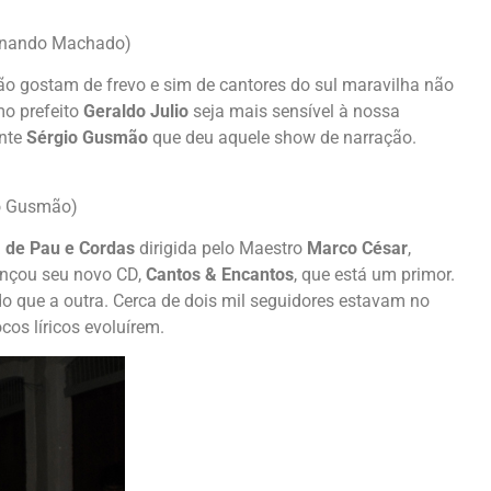
ernando Machado)
não gostam de frevo e sim de cantores do sul maravilha não
mo prefeito
Geraldo Julio
seja mais sensível à nossa
ente
Sérgio Gusmão
que deu aquele show de narração.
io Gusmão)
 de Pau e Cordas
dirigida pelo Maestro
Marco César
,
ançou seu novo CD,
Cantos & Encantos
, que está um primor.
o que a outra. Cerca de dois mil seguidores estavam no
os líricos evoluírem.