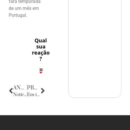
fará temporada
de um mês em
Portugal.
Qual
sua
reação
?
10
3
1
1
3
ANTERIOR
PRÓXIMA
Notícias da Bahia
Em tempo de festa