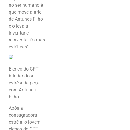
no ser humano é
que move a arte
de Antunes Filho
e o leva a
inventar e
reinventar formas
estéticas”.
Elenco do CPT
brindando a
estréia da peça
com Antunes
Filho
Após a
consagradora
estréia, o jovem
elenco do CPT,