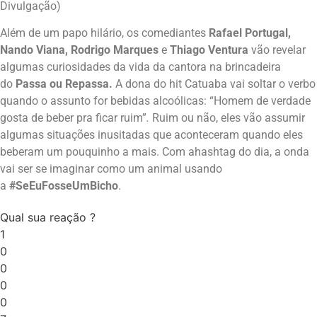
Divulgação)
Além de um papo hilário, os comediantes
Rafael Portugal,
Nando Viana, Rodrigo Marques
e
Thiago Ventura
vão revelar
algumas curiosidades da vida da cantora na brincadeira
do
Passa ou Repassa
.
A dona do hit Catuaba vai soltar o verbo
quando o assunto for bebidas alcoólicas: “Homem de verdade
gosta de beber pra ficar ruim”
.
Ruim ou não, eles vão assumir
algumas situações inusitadas que aconteceram quando eles
beberam um pouquinho a mais. Com ahashtag do dia, a onda
vai ser se imaginar como um animal usando
a
#SeEuFosseUmBicho
.
Qual sua reação ?
1
0
0
0
0