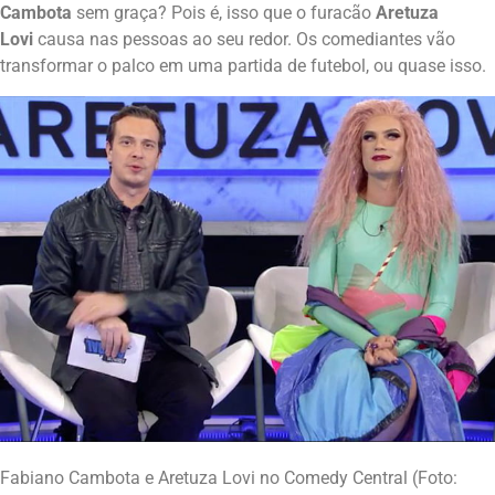
Cambota
sem graça? Pois é, isso que o furacão
Aretuza
Lovi
causa nas pessoas ao seu redor. Os comediantes vão
transformar o palco em uma partida de futebol, ou quase isso.
Fabiano Cambota e Aretuza Lovi no Comedy Central (Foto: